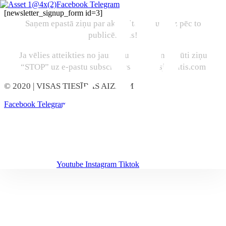
Facebook
Telegram
[newsletter_signup_form id=3]
Saņem epastā ziņu par aktualitātēm uzreiz pēc to
publicēšanas!
Ja vēlies atteikties no jaunumu abonēšanas, sūti ziņu
“STOP” uz e-pastu subscribers@marcisjencitis.com
© 2020
| VISAS TIESĪBAS AIZŅEMTAS
Facebook
Telegram
Youtube
Instagram
Tiktok