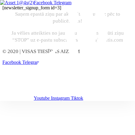
Facebook
Telegram
[newsletter_signup_form id=3]
Saņem epastā ziņu par aktualitātēm uzreiz pēc to
publicēšanas!
Ja vēlies atteikties no jaunumu abonēšanas, sūti ziņu
“STOP” uz e-pastu subscribers@marcisjencitis.com
© 2020
| VISAS TIESĪBAS AIZŅEMTAS
Facebook
Telegram
Youtube
Instagram
Tiktok