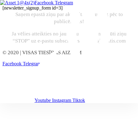
Facebook
Telegram
[newsletter_signup_form id=3]
Saņem epastā ziņu par aktualitātēm uzreiz pēc to
publicēšanas!
Ja vēlies atteikties no jaunumu abonēšanas, sūti ziņu
“STOP” uz e-pastu subscribers@marcisjencitis.com
© 2020
| VISAS TIESĪBAS AIZŅEMTAS
Facebook
Telegram
Youtube
Instagram
Tiktok